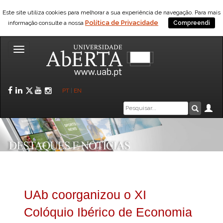
Este site utiliza cookies para melhorar a sua experiência de navegação. Para mais
Política de Privacidade
informação consulte a nossa
Compreendi
Toggle
navigation
Facebook
LinkedIn
Twitter
YouTube
Instagram
PT
|
EN
Caixa
Ár
Pesquis
de
pesquisa
UAb coorganizou o XI
Colóquio Ibérico de Economia