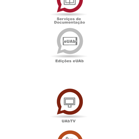
Edições
eUAb
UAbTV
Sala
de