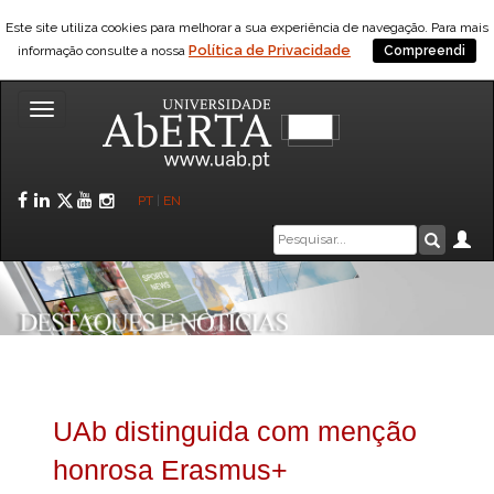
Este site utiliza cookies para melhorar a sua experiência de navegação. Para mais
Política de Privacidade
informação consulte a nossa
Compreendi
Toggle
navigation
Facebook
LinkedIn
Twitter
YouTube
Instagram
PT
|
EN
Caixa
Ár
Pesquis
de
pesquisa
UAb distinguida com menção
honrosa Erasmus+