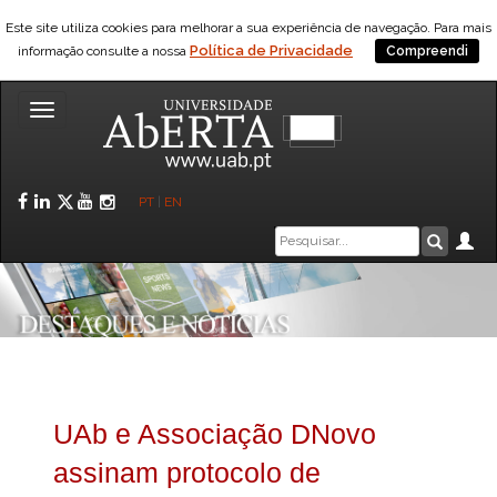
Este site utiliza cookies para melhorar a sua experiência de navegação. Para mais
Política de Privacidade
informação consulte a nossa
Compreendi
Toggle
navigation
Facebook
LinkedIn
Twitter
YouTube
Instagram
PT
|
EN
Caixa
Ár
Pesquis
de
pesquisa
UAb e Associação DNovo
assinam protocolo de