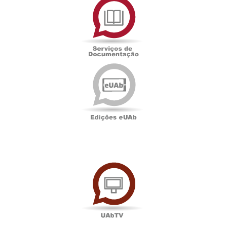
de
Documentação
Edições
eUAb
UAbTV