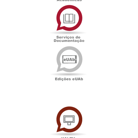
Serviços
de
Documentação
Edições
eUAb
UAbTV