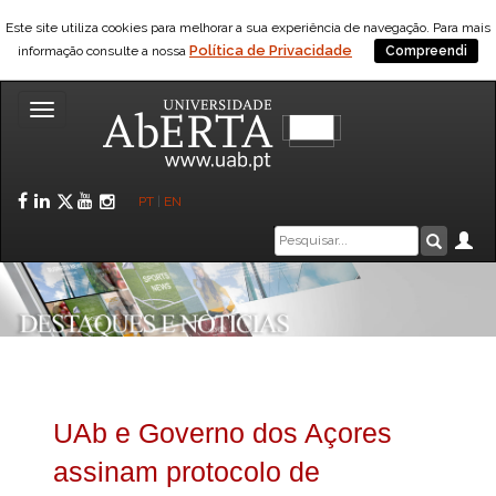
Este site utiliza cookies para melhorar a sua experiência de navegação. Para mais
Política de Privacidade
informação consulte a nossa
Compreendi
Toggle
navigation
Facebook
LinkedIn
Twitter
YouTube
Instagram
PT
|
EN
Caixa
Ár
Pesquis
de
pesquisa
UAb e Governo dos Açores
assinam protocolo de