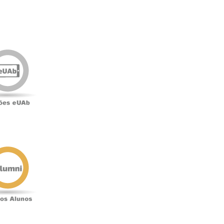
Edições
eUAb
o
Antigos
Alunos