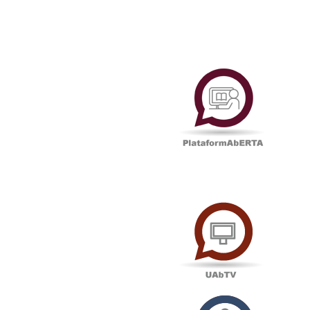
Plataf
UAbTV
Podcas