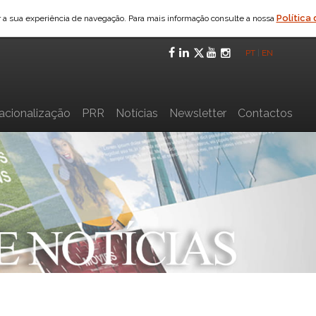
Política
ar a sua experiência de navegação. Para mais informação consulte a nossa
Facebook
LinkedIn
Twitter
YouTube
Instagra
PT
|
EN
nacionalização
PRR
Notícias
Newsletter
Contactos