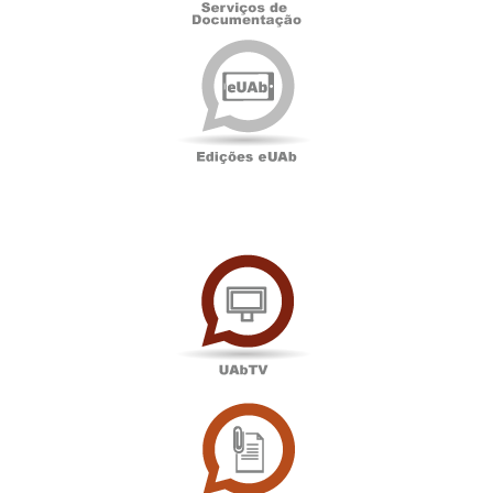
Edições
eUAb
UAbTV
Sala
de
Imprensa