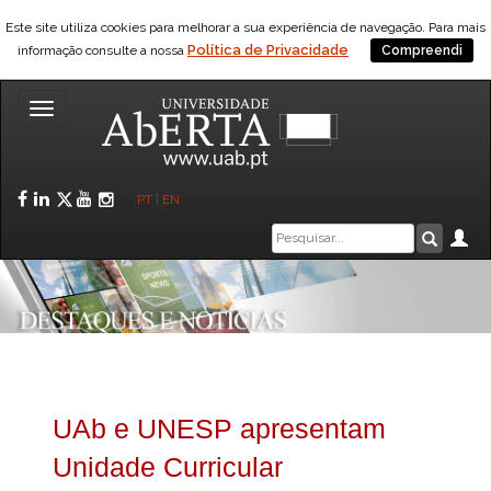
Este site utiliza cookies para melhorar a sua experiência de navegação. Para mais
Política de Privacidade
informação consulte a nossa
Compreendi
Toggle
navigation
Facebook
LinkedIn
Twitter
YouTube
Instagram
PT
|
EN
Caixa
Ár
Pesquis
de
pesquisa
UAb e UNESP apresentam
Unidade Curricular