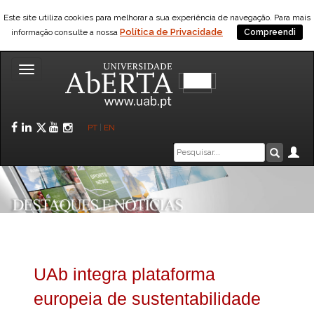
Este site utiliza cookies para melhorar a sua experiência de navegação. Para mais
Política de Privacidade
informação consulte a nossa
Compreendi
Toggle
navigation
Facebook
LinkedIn
Twitter
YouTube
Instagram
PT
|
EN
Caixa
Ár
Pesquis
de
pesquisa
UAb integra plataforma
europeia de sustentabilidade