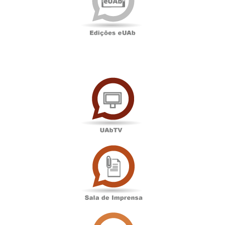
UAbTV
Sala
de
Imprensa
Associação
Académica