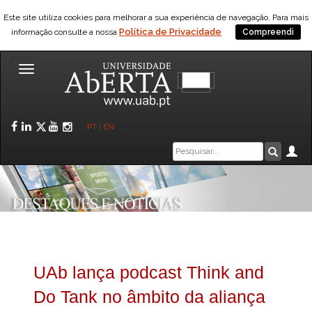
Este site utiliza cookies para melhorar a sua experiência de navegação. Para mais
Política de Privacidade
informação consulte a nossa
Compreendi
Toggle
navigation
Facebook
LinkedIn
Twitter
YouTube
Instagram
PT
|
EN
Caixa
Ár
Pesquis
de
pesquisa
UAb lança podcast Think and
Do Tank no âmbito da aliança