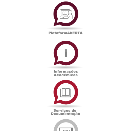
PlataformAberta
Informações
Académicas
Serviços
de
Documentação
Edições
eUAb