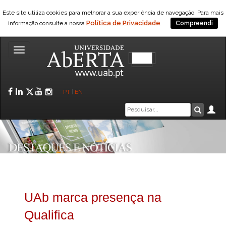
Este site utiliza cookies para melhorar a sua experiência de navegação. Para mais
Política de Privacidade
informação consulte a nossa
Compreendi
Toggle
navigation
Facebook
LinkedIn
Twitter
YouTube
Instagram
PT
|
EN
Caixa
Ár
Pesquis
de
pesquisa
UAb marca presença na
Qualifica