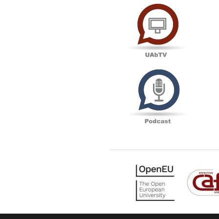
UAbTV
Podcas