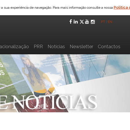
Política
ar a sua experiência de navegação. Para mais informação consulte a nossa
Facebook
LinkedIn
Twitter
YouTube
Instagra
PT
|
EN
nacionalização
PRR
Notícias
Newsletter
Contactos