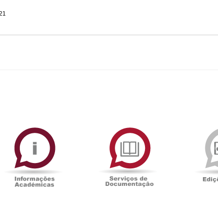
021
ormAberta
Informações
Serviços
Académicas
de
Documentaçã