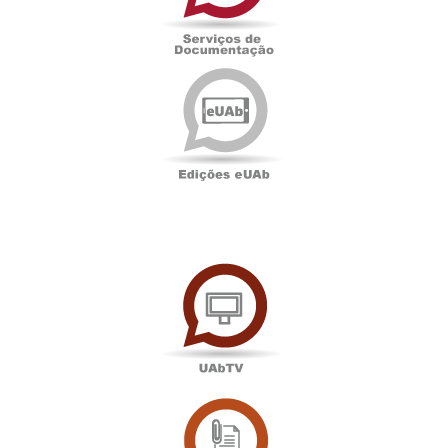
Edições
eUAb
UAbTV
Sala
de
Imprensa