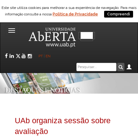
Este site utiliza cookies para melhorar a sua experiência de navegação. Para mais
Política de Privacidade
informação consulte a nossa
Compreendi
Toggle
navigation
Facebook
LinkedIn
Twitter
YouTube
Instagram
PT
|
EN
Caixa
Ár
Pesquis
de
pesquisa
UAb organiza sessão sobre
avaliação