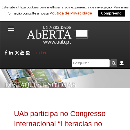
Este site utiliza cookies para melhorar a sua experiência de navegação. Para mais
Política de Privacidade
informação consulte a nossa
Compreendi
Toggle
navigation
Facebook
LinkedIn
Twitter
YouTube
Instagram
PT
|
EN
Caixa
Ár
Pesquis
de
pesquisa
UAb participa no Congresso
Internacional “Literacias no