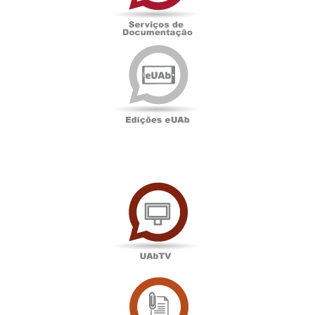
Edições
eUAb
UAbTV
Sala
de
Imprensa