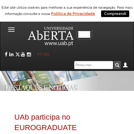
Este site utiliza cookies para melhorar a sua experiência de navegação. Para mais
Política de Privacidade
informação consulte a nossa
Compreendi
Toggle
navigation
Facebook
LinkedIn
Twitter
YouTube
Instagram
PT
|
EN
Caixa
Ár
Pesquis
de
pesquisa
UAb participa no
EUROGRADUATE