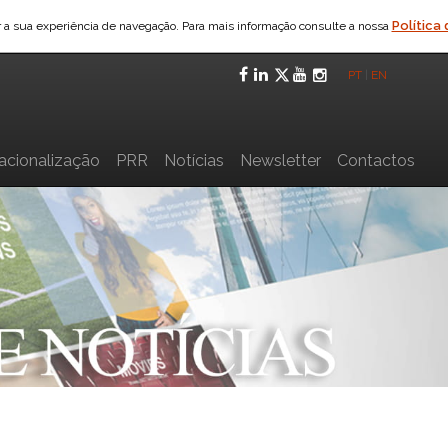
Política
ar a sua experiência de navegação. Para mais informação consulte a nossa
Facebook
LinkedIn
Twitter
YouTube
Instagra
PT
|
EN
nacionalização
PRR
Notícias
Newsletter
Contactos