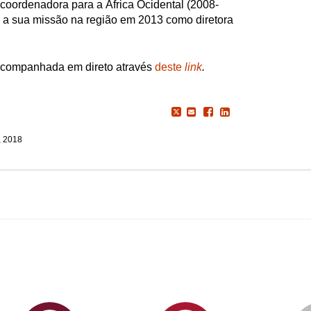
e coordenadora para a África Ocidental (2008-
o a sua missão na região em 2013 como diretora
 acompanhada em direto através
deste
link
.
, 2018
ormAberta
Informações
Serviços