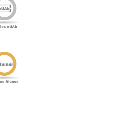
eUAb
o
Antigos
Alunos