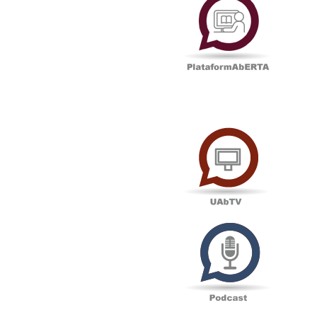
UAbTV
Podcas