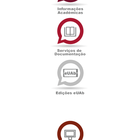
Serviços
de
Documentação
Edições
eUAb
UAbTV