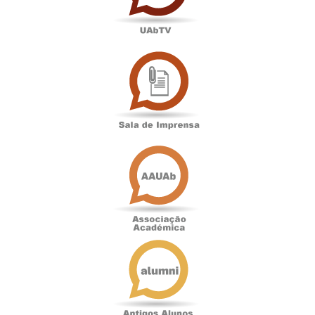
Sala
de
Imprensa
Associação
Académica
Antigos
Alunos