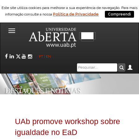
Este site utiliza cookies para melhorar a sua experiência de navegação. Para mais
Política de Privacidade
informação consulte a nossa
Compreendi
Toggle
navigation
Facebook
LinkedIn
Twitter
YouTube
Instagram
PT
|
EN
Caixa
Ár
Pesquis
de
pesquisa
UAb promove workshop sobre
igualdade no EaD