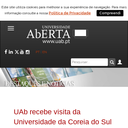
Este site utiliza cookies para melhorar a sua experiência de navegação. Para mais
Política de Privacidade
informação consulte a nossa
Compreendi
Toggle
navigation
Facebook
LinkedIn
Twitter
YouTube
Instagram
PT
|
EN
Caixa
Ár
Pesquis
de
pesquisa
UAb recebe visita da
Universidade da Coreia do Sul