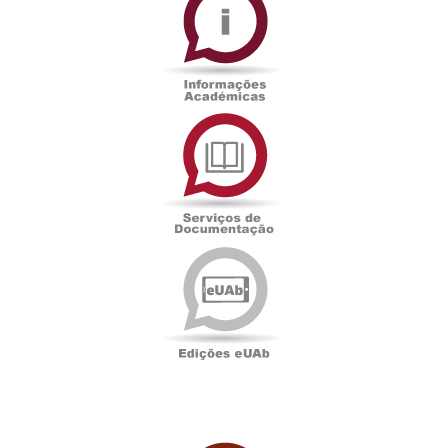
Académicas
Serviços
de
Documentação
Edições
eUAb
UAbTV