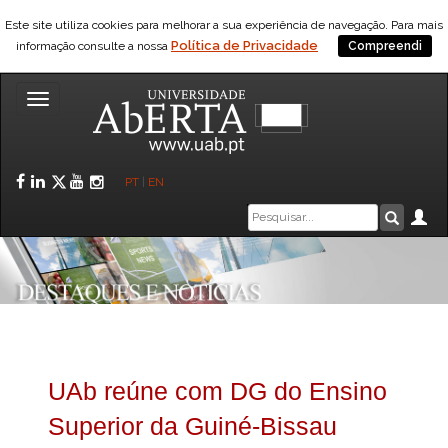
Este site utiliza cookies para melhorar a sua experiência de navegação. Para mais
Política de Privacidade
informação consulte a nossa
Compreendi
Toggle
navigation
Facebook
LinkedIn
Twitter
YouTube
Instagram
PT
|
EN
Caixa
Ár
Pesquis
de
pesquisa
UAb reúne com DG do Ensino
Superior da Guiné-Bissau