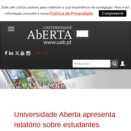
Este site utiliza cookies para melhorar a sua experiência de navegação. Para mais
Política de Privacidade
informação consulte a nossa
Compreendi
Toggle
navigation
Facebook
LinkedIn
Twitter
YouTube
Instagram
PT
|
EN
Caixa
Ár
Pesquis
de
pesquisa
Universidade Aberta apresenta
relatório sobre estudantes