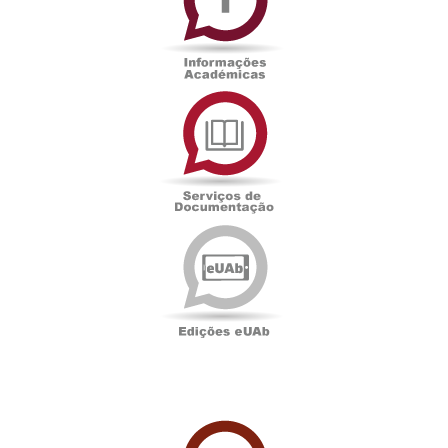
Serviços
de
Documentação
Edições
eUAb
UAbTV