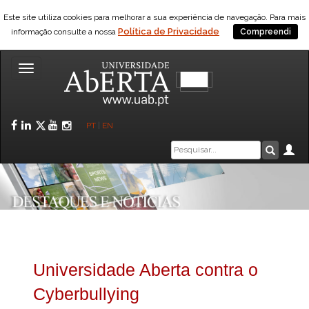
Este site utiliza cookies para melhorar a sua experiência de navegação. Para mais
Política de Privacidade
informação consulte a nossa
Compreendi
Toggle
navigation
Facebook
LinkedIn
Twitter
YouTube
Instagram
PT
|
EN
Caixa
Ár
Pesquis
de
pesquisa
Universidade Aberta contra o
Cyberbullying