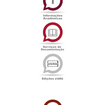
Serviços
de
Documentação
Edições
eUAb
UAbTV