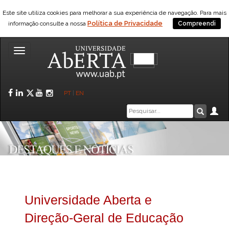
Este site utiliza cookies para melhorar a sua experiência de navegação. Para mais
Política de Privacidade
informação consulte a nossa
Compreendi
Toggle
navigation
Facebook
LinkedIn
Twitter
YouTube
Instagram
PT
|
EN
Caixa
Ár
Pesquis
de
pesquisa
Universidade Aberta e
Direção-Geral de Educação