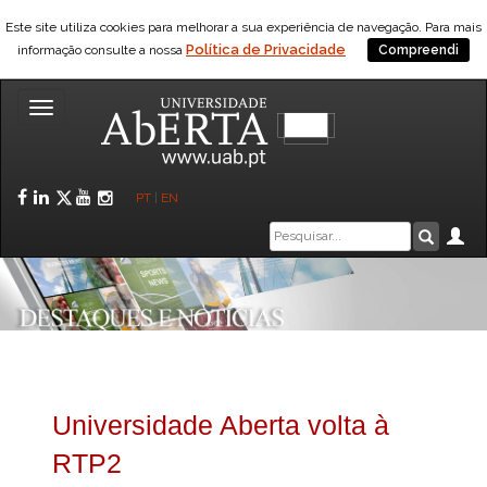
Este site utiliza cookies para melhorar a sua experiência de navegação. Para mais
Política de Privacidade
informação consulte a nossa
Compreendi
Toggle
navigation
Facebook
LinkedIn
Twitter
YouTube
Instagram
PT
|
EN
Caixa
Ár
Pesquis
de
pesquisa
Universidade Aberta volta à
RTP2