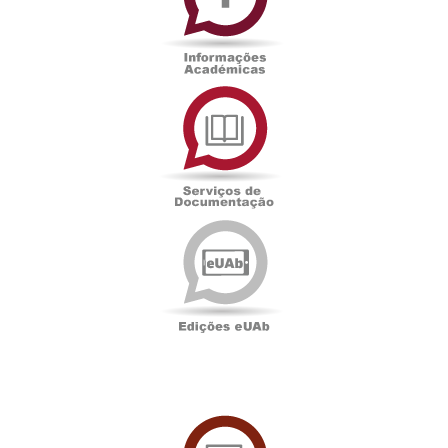
Serviços
de
Documentação
Edições
eUAb
UAbTV