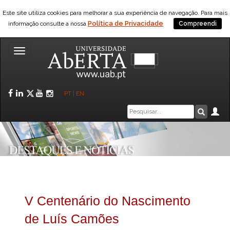
Este site utiliza cookies para melhorar a sua experiência de navegação. Para mais
Política de Privacidade
informação consulte a nossa
Compreendi
Toggle
navigation
Facebook
LinkedIn
Twitter
YouTube
Instagram
PT
|
EN
Caixa
Ár
Pesquis
de
pesquisa
V Centenário do Nascimento
de Luís Camões