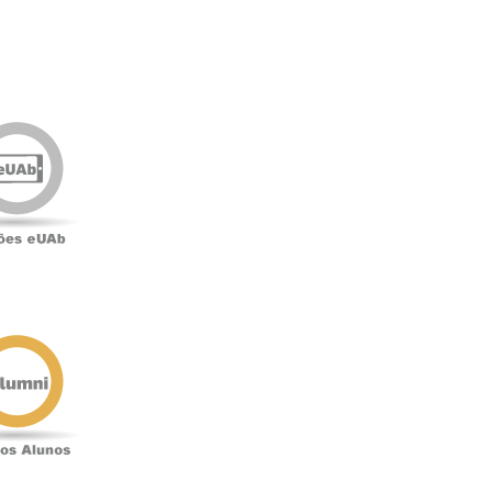
Edições
eUAb
o
Antigos
Alunos