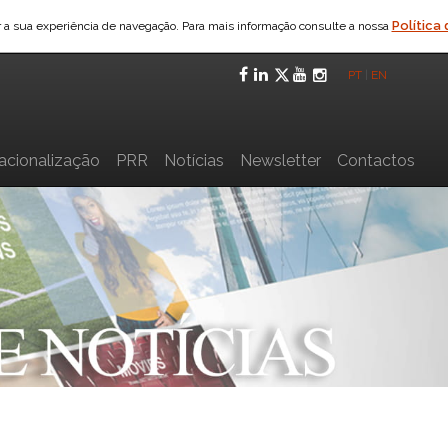
Política
ar a sua experiência de navegação. Para mais informação consulte a nossa
Facebook
LinkedIn
Twitter
YouTube
Instagra
PT
|
EN
nacionalização
PRR
Notícias
Newsletter
Contactos