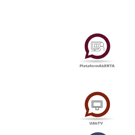
Plataf
UAbTV
Podcas