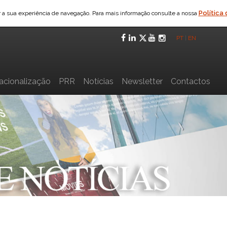
Política
ar a sua experiência de navegação. Para mais informação consulte a nossa
Facebook
LinkedIn
Twitter
YouTube
Instagra
PT
|
EN
nacionalização
PRR
Notícias
Newsletter
Contactos