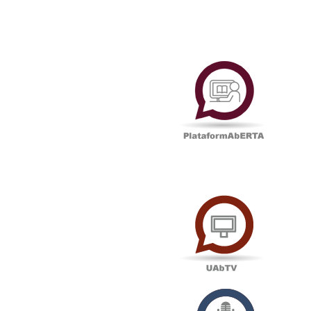
Plataf
UAbTV
Podcas