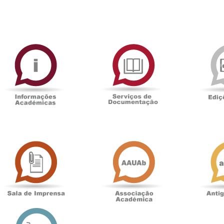
ormAberta
Informações
Serviços
Académicas
de
Documentaçã
Sala
Associação
de
Académica
Imprensa
t
Loja
online