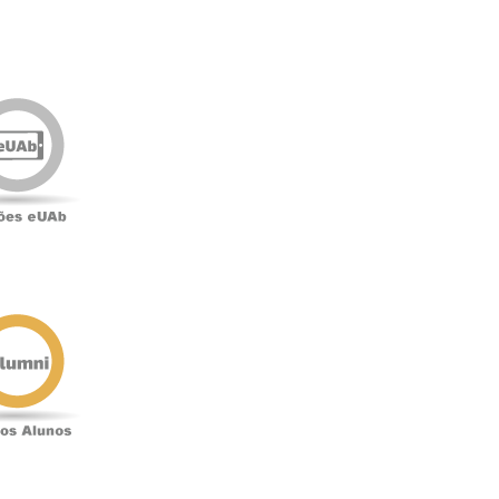
Edições
eUAb
o
Antigos
Alunos