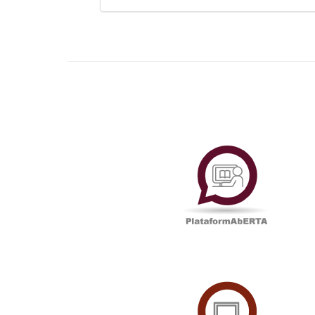
Plataf
UAbTV