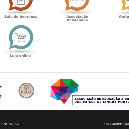
t
Loja
online
DENÚNCIAS
Linha Candidatura