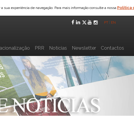
Política
ar a sua experiência de navegação. Para mais informação consulte a nossa
Facebook
LinkedIn
Twitter
YouTube
Instagra
PT
|
EN
nacionalização
PRR
Notícias
Newsletter
Contactos