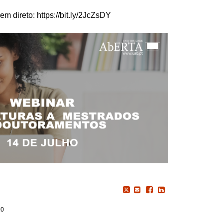
 direto: https://bit.ly/2JcZsDY
20