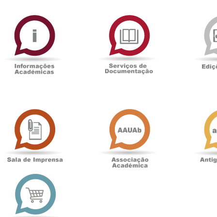
ormAberta
Informações
Serviços
Académicas
de
Documentaçã
Sala
Associação
de
Académica
Imprensa
t
Loja
online