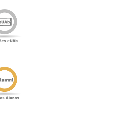
Edições
eUAb
o
Antigos
Alunos