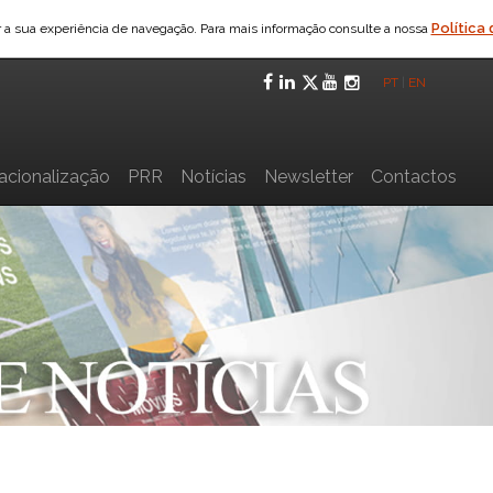
Política
ar a sua experiência de navegação. Para mais informação consulte a nossa
Facebook
LinkedIn
Twitter
YouTube
Instagra
PT
|
EN
nacionalização
PRR
Notícias
Newsletter
Contactos