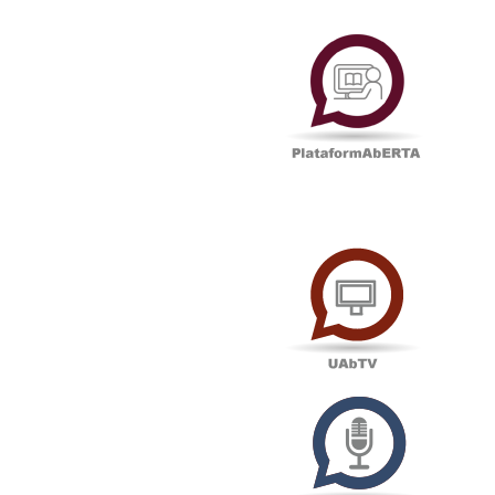
Plataf
UAbTV
Podcas