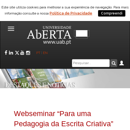
Este site utiliza cookies para melhorar a sua experiência de navegação. Para mais
Política de Privacidade
informação consulte a nossa
Compreendi
Toggle
navigation
Facebook
LinkedIn
Twitter
YouTube
Instagram
PT
|
EN
Caixa
Ár
Pesquis
de
pesquisa
Webseminar “Para uma
Pedagogia da Escrita Criativa”