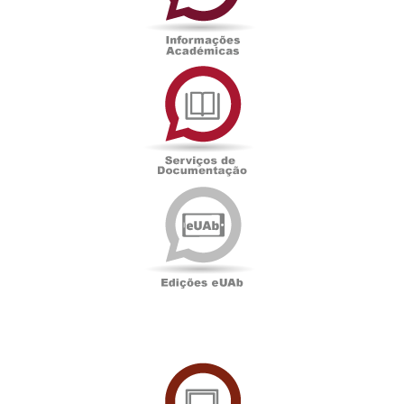
Serviços
de
Documentação
Edições
eUAb
UAbTV