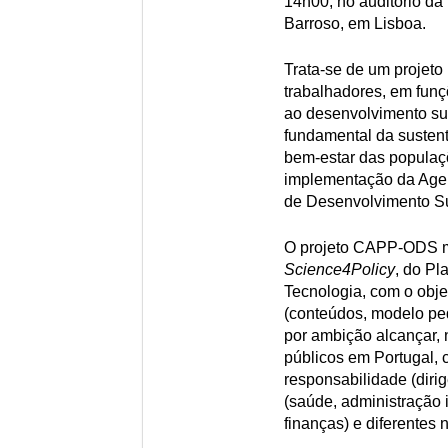
14h00, no auditório da
Barroso, em Lisboa.
Trata-se de um projeto 
trabalhadores, em fun
ao desenvolvimento su
fundamental da susten
bem-estar das populaçõ
implementação da Age
de Desenvolvimento Su
O projeto CAPP-ODS m
Science4Policy
, do P
Tecnologia, com o obj
(conteúdos, modelo pe
por ambição alcançar, n
públicos em Portugal, 
responsabilidade (dirig
(saúde, administração 
finanças) e diferentes n