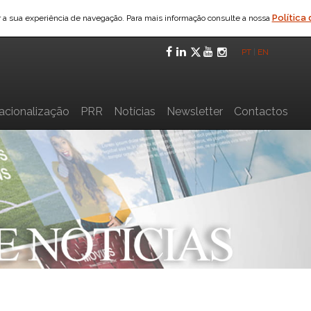
Política
ar a sua experiência de navegação. Para mais informação consulte a nossa
Facebook
LinkedIn
Twitter
YouTube
Instagra
PT
|
EN
nacionalização
PRR
Notícias
Newsletter
Contactos