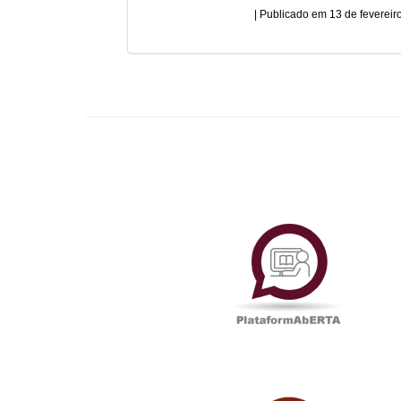
13 de fevereir
Plataf
UAbTV