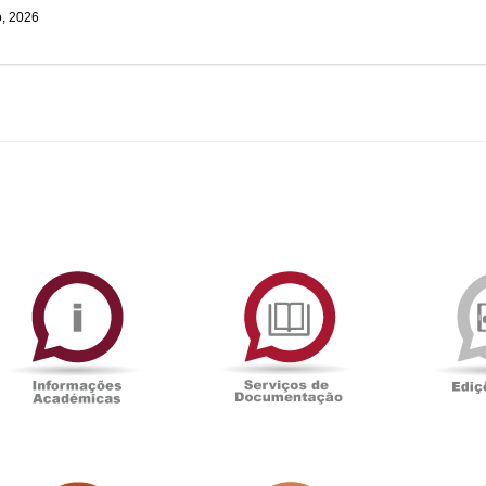
o, 2026
ormAberta
Informações
Serviços
Académicas
de
Documentaçã
Sala
Associação