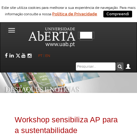
Este site utiliza cookies para melhorar a sua experiência de navegação. Para mais
Política de Privacidade
informação consulte a nossa
Compreendi
Toggle
navigation
Facebook
LinkedIn
Twitter
YouTube
Instagram
PT
|
EN
Caixa
Ár
Pesquis
de
pesquisa
Workshop sensibiliza AP para
a sustentabilidade