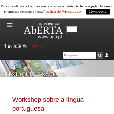
Este site utiliza cookies para melhorar a sua experiência de navegação. Para mais
Política de Privacidade
informação consulte a nossa
Compreendi
Toggle
navigation
Facebook
LinkedIn
Twitter
YouTube
Instagram
PT
|
EN
Caixa
Ár
Pesquis
de
pesquisa
Workshop sobre a língua
portuguesa