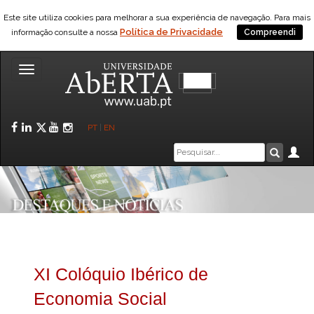
Este site utiliza cookies para melhorar a sua experiência de navegação. Para mais
Política de Privacidade
informação consulte a nossa
Compreendi
Toggle
navigation
Facebook
LinkedIn
Twitter
YouTube
Instagram
PT
|
EN
Caixa
Ár
Pesquis
de
pesquisa
XI Colóquio Ibérico de
Economia Social