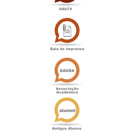
Sala
de
Imprensa
Associação
Académica
Antigos
Alunos