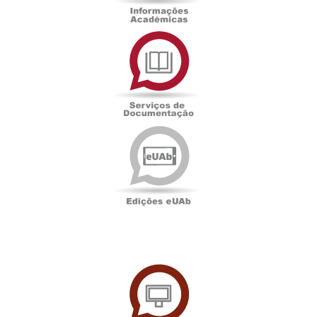
Serviços
de
Documentação
Edições
eUAb
UAbTV