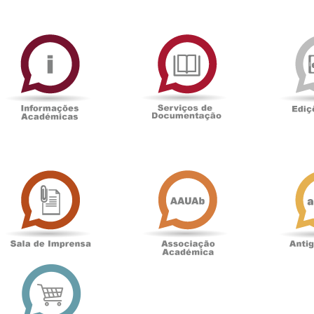
ormAberta
Informações
Serviços
Académicas
de
Documentaçã
Sala
Associação
de
Académica
Imprensa
t
Loja
online