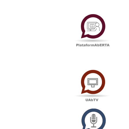
Plataf
UAbTV
Podcas