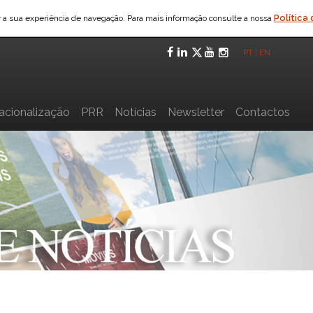
Política
ar a sua experiência de navegação. Para mais informação consulte a nossa
Facebook
LinkedIn
Twitter
YouTube
Instagra
PT
|
EN
nacionalização
PRR
Notícias
Newsletter
Contactos