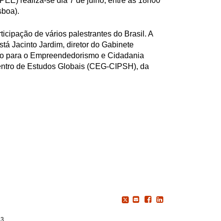
E) realiza-se dia 7 de julho, entre as 18h00
sboa).
icipação de vários palestrantes do Brasil. A
tá Jacinto Jardim, diretor do Gabinete
 para o Empreendedorismo e Cidadania
ntro de Estudos Globais (CEG-CIPSH), da
23