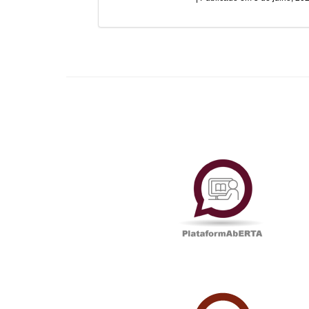
Plataf
UAbTV