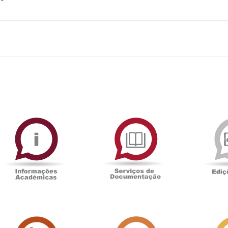
ormAberta
Informações
Serviços
Académicas
de
Documentaçã
Sala
Associação
de
Académica