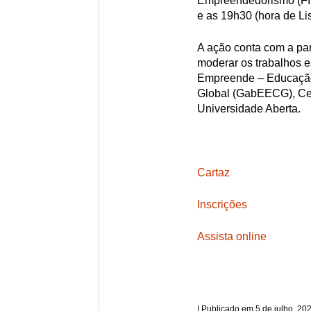
Empreendedorismo (FIPE
e as 19h30 (hora de Li
A ação conta com a part
moderar os trabalhos es
Empreende – Educação
Global (GabEECG), Ce
Universidade Aberta.
Cartaz
Inscrições
Assista online
5 de julho, 20