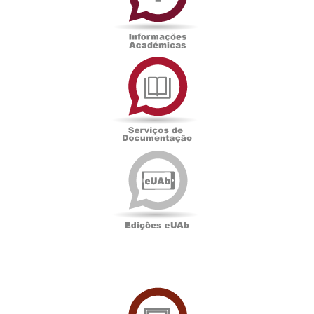
Serviços
de
Documentação
Edições
eUAb
UAbTV