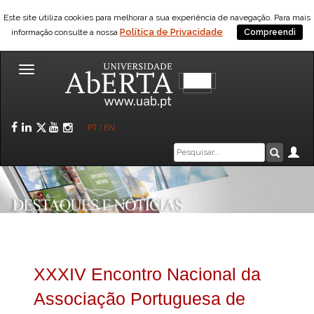
Este site utiliza cookies para melhorar a sua experiência de navegação. Para mais
Política de Privacidade
informação consulte a nossa
Compreendi
Toggle
navigation
Facebook
LinkedIn
Twitter
YouTube
Instagram
PT
|
EN
Caixa
Ár
Pesquis
de
pesquisa
XXXIV Encontro Nacional da
Associação Portuguesa de