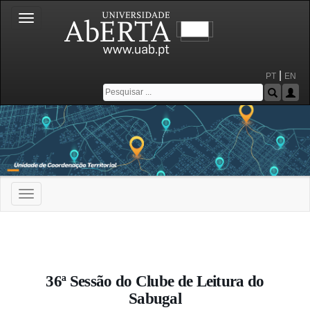
Toggle
navigation
|
PT
EN
Toggle
navigation
Portal da Universidade Aberta
36ª Sessão do Clube de Leitura do
Sabugal