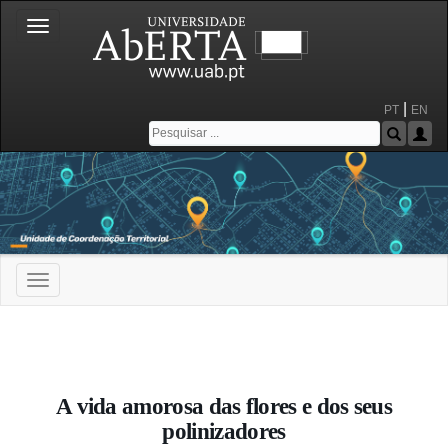
Toggle
navigation
|
PT
EN
Toggle
navigation
Portal da Universidade Aberta
A vida amorosa das flores e dos seus
polinizadores