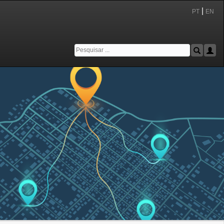
|
PT
EN