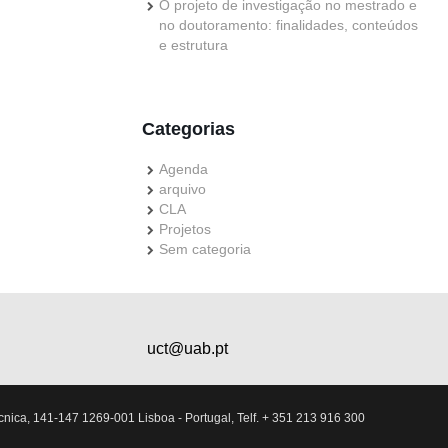
O projeto de investigação no mestrado e
no doutoramento: finalidades, conteúdos
e estrutura
Categorias
Agenda
arquivo
CLA
Projetos
Sem categoria
uct@uab.pt
nica, 141-147 1269-001 Lisboa - Portugal, Telf. + 351 213 916 300