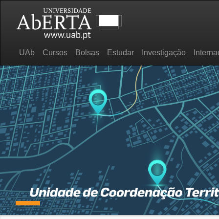
UAb
Cursos
Bolsas
Estudar
Investigação
Interna