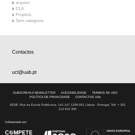
arquivo
CLA
Projetos
Sem categoria
Contactos
uct@uab.pt
SUBSCREVA A NEWSLETTER
ACESSIBILIDADE
TERMOS DE USO
POLÍTICA DE PRIVACIDADE
CONTACTOS UAb
SEDE: Rua da Escola Politécnica, 141-147 1269-001 Lisboa - Portugal, Telf. + 351
213 916 300