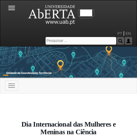
Toggle
navigation
|
PT
EN
Toggle
navigation
Portal da Universidade Aberta
Dia Internacional das Mulheres e
Meninas na Ciência