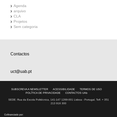
Agenda
arquivo
CLA
Projetos
Sem categoria
Contactos
uct@uab.pt
SUBSCREVA A NEWSLETTER
ACESSIBILIDADE
TERMOS DE USO
POLÍTICA DE PRIVACIDADE
CONTACTOS UAb
SEDE: Rua da Escola Politécnica, 141-147 1269-001 Lisboa - Portugal, Telf. + 351
213 916 300