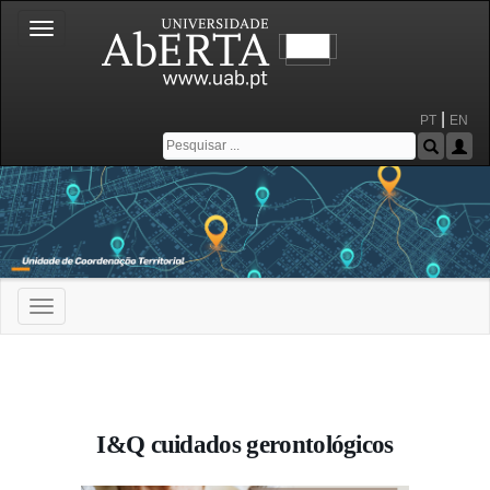
Toggle
navigation
|
PT
EN
Toggle
navigation
Portal da Universidade Aberta
I&Q cuidados gerontológicos