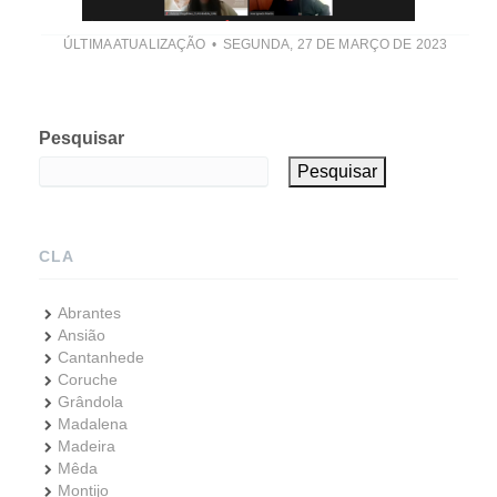
ÚLTIMA ATUALIZAÇÃO
SEGUNDA, 27 DE MARÇO DE 2023
Pesquisar
Pesquisar
CLA
Abrantes
Ansião
Cantanhede
Coruche
Grândola
Madalena
Madeira
Mêda
Montijo