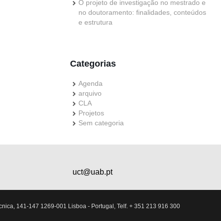
O projeto de investigação no mestrado e
no doutoramento: finalidades, conteúdos
e estrutura
Categorias
Agenda
arquivo
CLA
Projetos
Sem categoria
uct@uab.pt
nica, 141-147 1269-001 Lisboa - Portugal, Telf. + 351 213 916 300