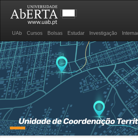
UAb
Cursos
Bolsas
Estudar
Investigação
Interna