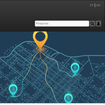
|
PT
EN