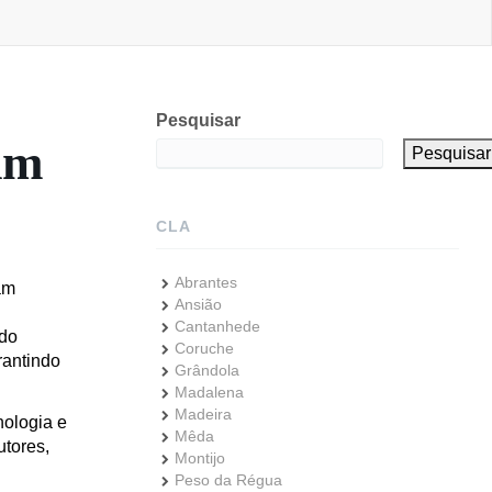
Pesquisar
um
Pesquisar
CLA
Abrantes
am
Ansião
Cantanhede
 do
Coruche
rantindo
Grândola
Madalena
Madeira
nologia e
Mêda
utores,
Montijo
Peso da Régua