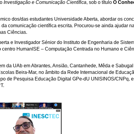
lo
Investigação e Comunicação Científica
, sob o título
O Conhe
mico dos/das estudantes Universidade Aberta, abordar os conc
 da comunicação científica escrita. Procurou-se ainda ajudar n
nas Ciências.
rta e Investigador Sénior do Instituto de Engenharia de Siste
no centro HumanISE – Computação Centrada no Humano e Ciên
em da UAb em Abrantes, Ansião, Cantanhede, Mêda e Sabugal 
scolas Beira-Mar, no âmbito da Rede Internacional de Educaç
 Grupo de Pesquisa Educação Digital GPe-dU UNISINOS/CNPq, 
T.