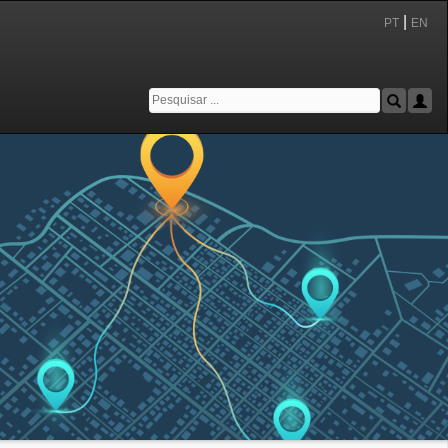
|
PT
EN