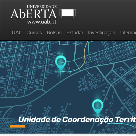
UAb
Cursos
Bolsas
Estudar
Investigação
Interna