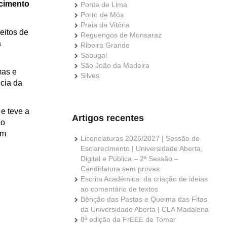
cimento
Ponte de Lima
Porto de Mós
Praia da Vitória
eitos de
Reguengos de Monsaraz
a
Ribeira Grande
Sabugal
São João da Madeira
mas e
Silves
cia da
e teve a
Artigos recentes
ão
em
Licenciaturas 2026/2027 | Sessão de
Esclarecimento | Universidade Aberta,
Digital e Pública – 2ª Sessão –
Candidatura sem provas
Escrita Académica: da criação de ideias
ao comentário de textos
Bênção das Pastas e Queima das Fitas
da Universidade Aberta | CLA Madalena
8ª edição da FrEEE de Tomar