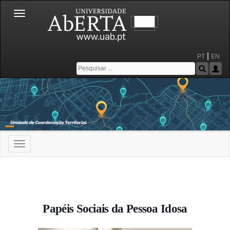
Toggle
navigation
|
PT
EN
Toggle
navigation
Portal da Universidade Aberta
Papéis Sociais da Pessoa Idosa