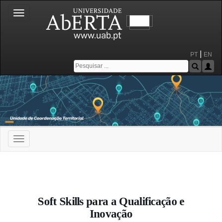
Toggle
navigation
|
PT
EN
Toggle
navigation
Portal da Universidade Aberta
Soft Skills para a Qualificação e
Inovação