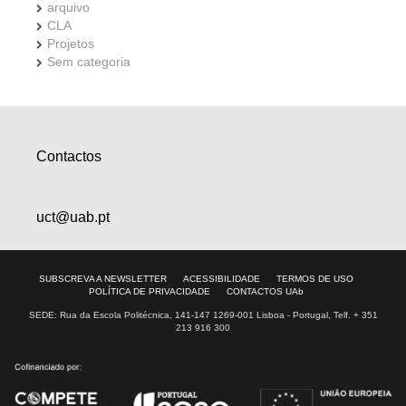
arquivo
CLA
Projetos
Sem categoria
Contactos
uct@uab.pt
SUBSCREVA A NEWSLETTER
ACESSIBILIDADE
TERMOS DE USO
POLÍTICA DE PRIVACIDADE
CONTACTOS UAb
SEDE: Rua da Escola Politécnica, 141-147 1269-001 Lisboa - Portugal, Telf. + 351
213 916 300