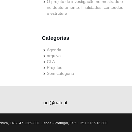
O projeto de investigação no mestrado e
no doutoramento: finalidades, conteúdos
e estrutura
Categorias
Agenda
arquivo
CLA
Projetos
Sem categoria
uct@uab.pt
nica, 141-147 1269-001 Lisboa - Portugal, Telf. + 351 213 916 300