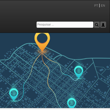
|
PT
EN