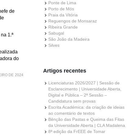
Ponte de Lima
Porto de Mós
hefe de
Praia da Vitória
de
Reguengos de Monsaraz
Ribeira Grande
Sabugal
 na 1.ª
São João da Madeira
Silves
ealizada
nadora do
Artigos recentes
EIRO DE 2024
Licenciaturas 2026/2027 | Sessão de
Esclarecimento | Universidade Aberta,
Digital e Pública – 2ª Sessão –
Candidatura sem provas
Escrita Académica: da criação de ideias
ao comentário de textos
Bênção das Pastas e Queima das Fitas
da Universidade Aberta | CLA Madalena
8ª edição da FrEEE de Tomar