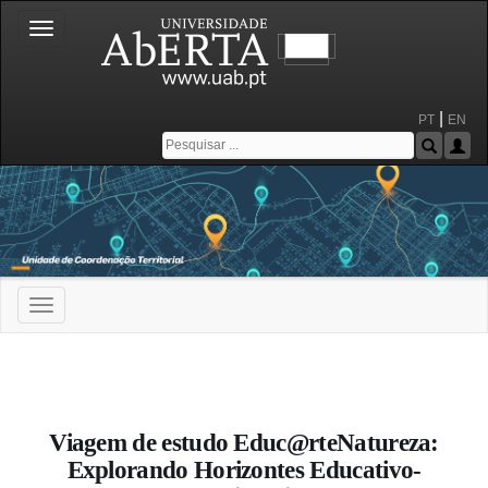
Toggle
navigation
|
PT
EN
Toggle
navigation
Portal da Universidade Aberta
Viagem de estudo Educ@rteNatureza:
Explorando Horizontes Educativo-