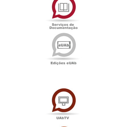
de
Documentação
Edições
eUAb
UAbTV
Sala