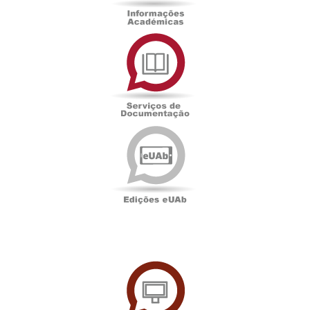
Serviços
de
Documentação
Edições
eUAb
UAbTV