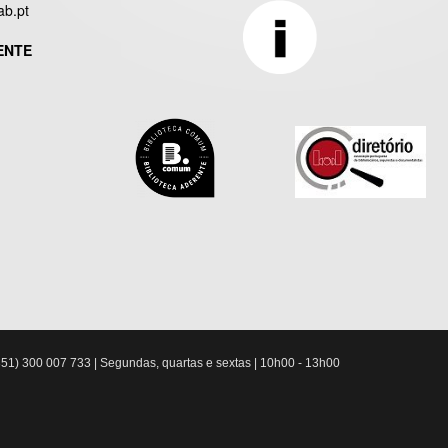
ab.pt
ENTE
51) 300 007 733 | Segundas, quartas e sextas | 10h00 - 13h00