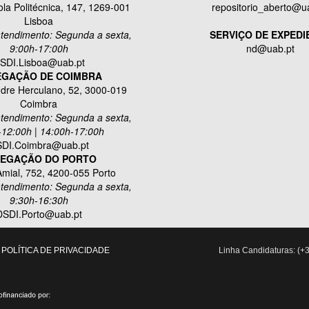
la Politécnica, 147, 1269-001
repositorio_aberto@u
Lisboa
atendimento: Segunda a sexta,
SERVIÇO DE EXPEDI
9:00h-17:00h
nd@uab.pt
SDI.Lisboa@uab.pt
EGAÇÃO DE COIMBRA
dre Herculano, 52, 3000-019
Coimbra
atendimento: Segunda a sexta,
-12:00h | 14:00h-17:00h
DI.Coimbra@uab.pt
EGAÇÃO DO PORTO
mial, 752, 4200-055 Porto
atendimento: Segunda a sexta,
9:30h-16:30h
DSDI.Porto@uab.pt
POLÍTICA DE PRIVACIDADE
Linha Candidaturas: (+3