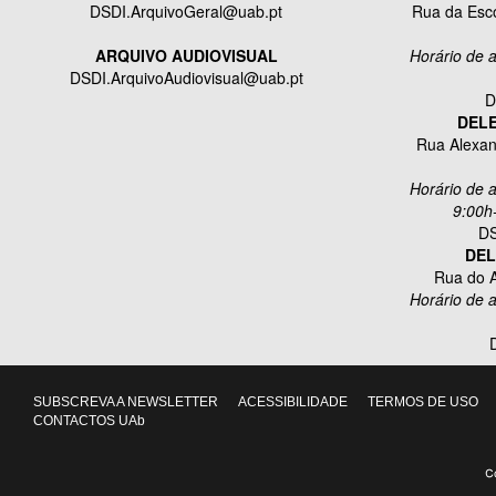
DSDI.ArquivoGeral@uab.pt
Rua da Esco
ARQUIVO AUDIOVISUAL
Horário de 
DSDI.ArquivoAudiovisual@uab.pt
D
DEL
Rua Alexan
Horário de 
9:00h
DS
DEL
Rua do A
Horário de 
SUBSCREVA A NEWSLETTER
ACESSIBILIDADE
TERMOS DE USO
CONTACTOS UAb