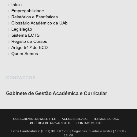
Início
Empregabilidade
Relatórios e Estatísticas
Glossário Académico da UAb
Legislação
Sistema ECTS
Registo de Cursos
Artigo 54.º do ECD
Quem Somos
CONTACTOS:
Gabinete de Gestão Académica e Curricular
SUBSCREVA A NEWSLETTER
ACESSIBILIDADE
TERMOS DE USO
POLÍTICA DE PRIVACIDADE
CONTACTOS UAb
Linha Candidaturas: (+351) 300 007 733 | Segundas, quartas e sextas | 10h00 -
13h00